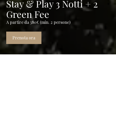
Stay & Play 3 Notti + 2
Green Fee
A partire da 380€ (min. 2 persone)
Prenota ora
Borgo Drugolo e Arzaga Golf:
due realtà, un'unica storia