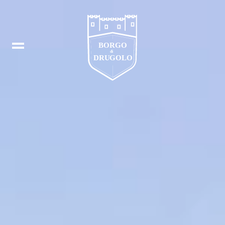
Prenota
EN
In
DE
Fb