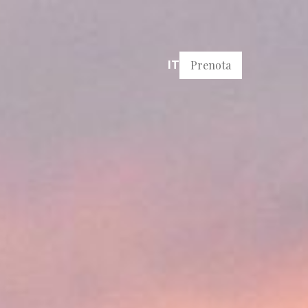
Prenota
IT