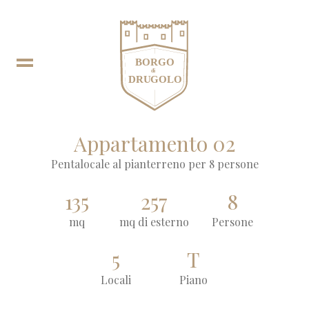
Appartamento 02
Pentalocale al pianterreno per 8 persone
Prenota
135
257
8
mq
mq di esterno
Persone
EN
In
DE
Fb
5
T
Locali
Piano