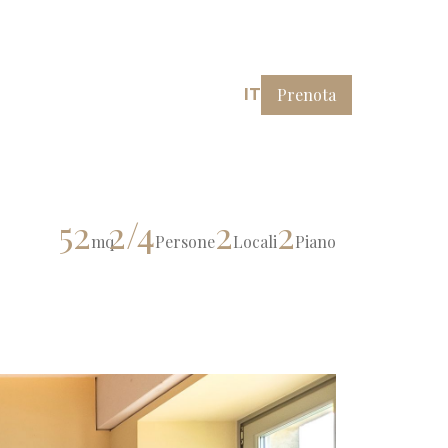
Prenota
IT
52
2/4
2
2
mq
Persone
Locali
Piano