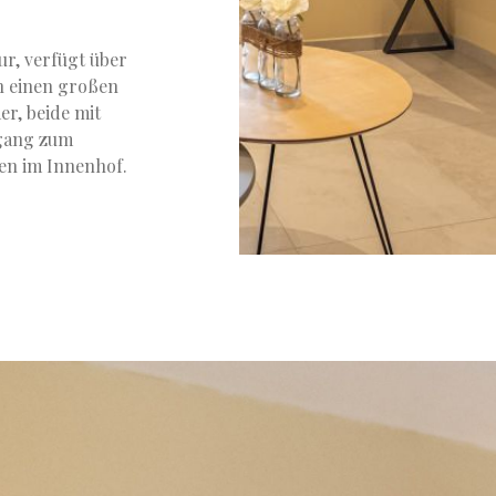
ur, verfügt über
h einen großen
r, beide mit
ugang zum
en im Innenhof.