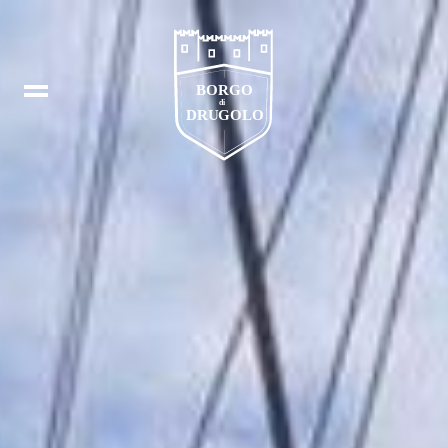
Buchen
IT
In
EN
Fb