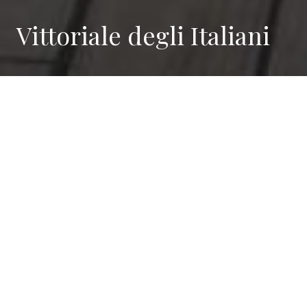
Vittoriale degli Italiani
Die Geschichte des
Vittoriale
Die Geschichte des Vittoriale degli Italiani geht auf die
1920er Jahre zurück, als Gabriele D'Annunzio, ein
einflussreicher Dichter und Schriftsteller jener Zeit,
beschloss, einen Ort zu schaffen, an dem die
italienische Kultur und Geschichte gefeiert werden
sollte.